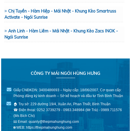
Chị Tuyền - Hàm Hiệp - Mái Nhật - Khung Kèo Smartruss
Activate - Ngói Sunrise
Anh Linh - Hàm Liêm - Mái Nhật - Khung Kèo Zacs INOK -
Ngói Sunrise
CÔNG TY MÁI NGÓI HÙNG HƯNG
Giấy CNĐKDN: 3400486693 – Ngày cấp: 18/06/2007, Cơ quan cấp:
Phòng đăng ký kinh doanh – Sở kế hoạch và đầu tư Tỉnh Bình Thuận
🏠 Trụ sở: 229 đường 19/4, Xuân An, Phan Thiết, Bình Thuận
☎ Điện thoại: 0252 3739279 - 0983.348984 (Mr Trà) - 0989.711576
(Ms Bích Chi)
📧 Email: quanly@thepmahunghung.com
🌐 WEB:
https://thepmahunghung.com