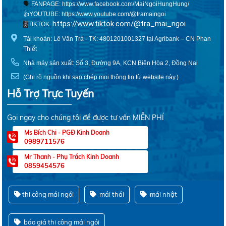
🗣
FANPAGE:
https://www.facebook.com/MaiNgoiHungHung/
👍YOUTUBE:
https://www.youtube.com/@tramaingoi
https://www.tiktok.com/@tra_mai_ngoi
✌️
TIKTOK:
Tài khoản: Lê Văn Trà - TK: 4801201001327 tại Agribank – CN Phan
Thiết
Nhà máy sản xuất: Số 3, Đường 9A, KCN Biên Hòa 2, Đồng Nai
(Ghi rõ nguồn khi sao chép mọi thông tin từ website này.)
Hỗ Trợ Trực Tuyến
Gọi ngay cho chúng tôi để được tư vấn MIỄN PHÍ
Ms Bích Chi - PGĐ Kinh Doanh
0989711576
Mr Thanh - Phụ Trách Kinh Doanh
0859454576
thi công mái ngói
mái thái
mái nhật
báo giá thi công mái ngói