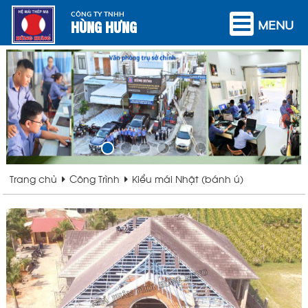
CÔNG TY TNHH
HÙNG HƯNG
MENU
Trang chủ
Công Trình
Kiểu mái Nhật (bánh ú)