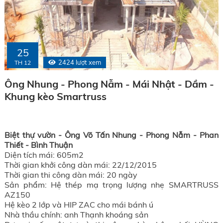
25
2424 lượt xem
TH 12
Ông Nhung - Phong Nẫm - Mái Nhật - Dầm -
Khung kèo Smartruss
Biệt thự vườn - Ông Võ Tấn Nhung - Phong Nẫm - Phan
Thiết - Bình Thuận
Diện tích mái: 605m2
Thời gian khởi công dàn mái: 22/12/2015
Thời gian thi công dàn mái: 20 ngày
Sản phẩm: Hệ thép mạ trọng lượng nhẹ SMARTRUSS
AZ150
Hệ kèo 2 lớp và HIP ZAC cho mái bánh ú
Nhà thầu chính: anh Thạnh khoáng sản