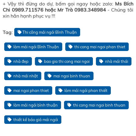
+ Vậy thì đừng do dự, bấm gọi ngay hoặc zalo:
Ms Bích
Chi 0989.711576 hoặc Mr Trà 0983.348984
- Chúng tôi
xin hân hạnh phục vụ !!!
Tag:
Thi công mái ngói Bình Thuận
làm mái ngói Bình Thuận
thi cong mai ngoi phan thiet
nhà đẹp
bao gia thi cong mai ngoi
nhà mái thái
nhà mái nhật
mai ngoi binh thuan
mai ngoi phan thiet
làm mái ngói phan thiết
làm mái ngói bình thuận
thi cong mai ngoi binh thuan
thiết kế báo giá mái ngói