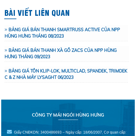
BÀI VIẾT LIÊN QUAN
BẢNG GIÁ BÁN THANH SMARTRUSS ACTIVE CỦA NPP
HÙNG HƯNG THÁNG 08/2023
BẢNG GIÁ BÁN THANH XÀ GỒ ZACS CỦA NPP HÙNG
HƯNG THÁNG 09/2023
BẢNG GIÁ TÔN KLIP-LOK, MULTICLAD, SPANDEK, TRIMDEK
C & Z NHÀ MÁY LYSAGHT 06/2023
CÔNG TY MÁI NGÓI HÙNG HƯNG
Giấy CNĐKDN: 3400486693 – Ngày cấp: 18/06/2007, Cơ quan cấp: