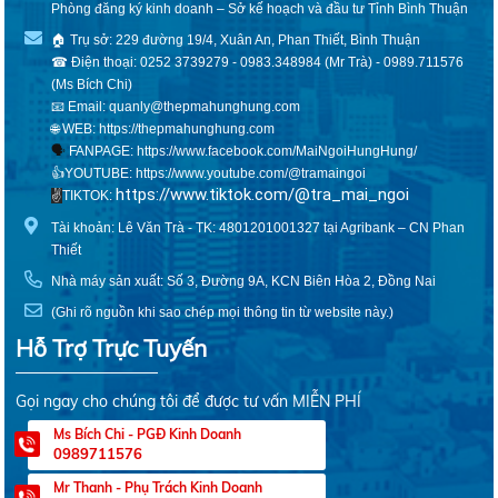
Phòng đăng ký kinh doanh – Sở kế hoạch và đầu tư Tỉnh Bình Thuận
🏠 Trụ sở: 229 đường 19/4, Xuân An, Phan Thiết, Bình Thuận
☎ Điện thoại: 0252 3739279 - 0983.348984 (Mr Trà) - 0989.711576
(Ms Bích Chi)
📧 Email: quanly@thepmahunghung.com
🌐 WEB:
https://thepmahunghung.com
🗣
FANPAGE:
https://www.facebook.com/MaiNgoiHungHung/
👍YOUTUBE:
https://www.youtube.com/@tramaingoi
https://www.tiktok.com/@tra_mai_ngoi
✌️
TIKTOK:
Tài khoản: Lê Văn Trà - TK: 4801201001327 tại Agribank – CN Phan
Thiết
Nhà máy sản xuất: Số 3, Đường 9A, KCN Biên Hòa 2, Đồng Nai
(Ghi rõ nguồn khi sao chép mọi thông tin từ website này.)
Hỗ Trợ Trực Tuyến
Gọi ngay cho chúng tôi để được tư vấn MIỄN PHÍ
Ms Bích Chi - PGĐ Kinh Doanh
0989711576
Mr Thanh - Phụ Trách Kinh Doanh