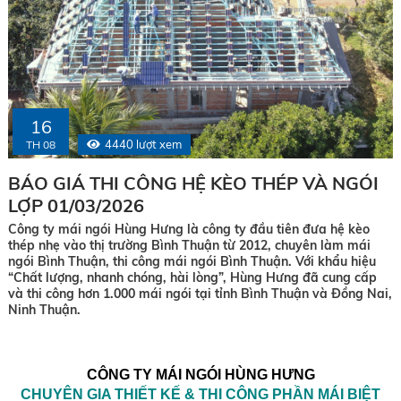
16
4440 lượt xem
TH 08
BÁO GIÁ THI CÔNG HỆ KÈO THÉP VÀ NGÓI
LỢP 01/03/2026
Công ty mái ngói Hùng Hưng là công ty đầu tiên đưa hệ kèo
thép nhẹ vào thị trường Bình Thuận từ 2012, chuyên làm mái
ngói Bình Thuận, thi công mái ngói Bình Thuận. Với khẩu hiệu
“Chất lượng, nhanh chóng, hài lòng”, Hùng Hưng đã cung cấp
và thi công hơn 1.000 mái ngói tại tỉnh Bình Thuận và Đồng Nai,
Ninh Thuận.
CÔNG TY MÁI NGÓI HÙNG HƯNG
CHUYÊN GIA THIẾT KẾ & THI CÔNG PHẦN MÁI BIỆT