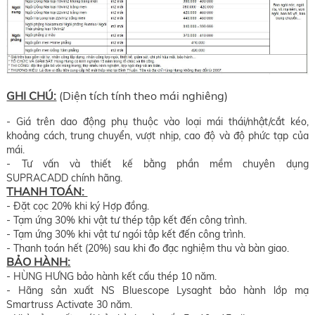
GHI CHÚ:
(Diện tích tính theo mái nghiêng)
- Giá trên dao động phụ thuộc vào loại mái thái/nhật/cắt kéo,
khoảng cách, trung chuyển, vượt nhịp, cao độ và độ phức tạp của
mái.
- Tư vấn và thiết kế bằng phần mềm chuyên dụng
SUPRACADD chính hãng.
THANH TOÁN:
- Đặt cọc 20% khi ký Hợp đồng.
- Tạm ứng 30% khi vật tư thép tập kết đến công trình.
- Tạm ứng 30% khi vật tư ngói tập kết đến công trình.
- Thanh toán hết (20%) sau khi đo đạc nghiệm thu và bàn giao.
BẢO HÀNH:
- HÙNG HƯNG bảo hành kết cấu thép 10 năm.
- Hãng sản xuất NS Bluescope Lysaght bảo hành lớp mạ
Smartruss Activate 30 năm.