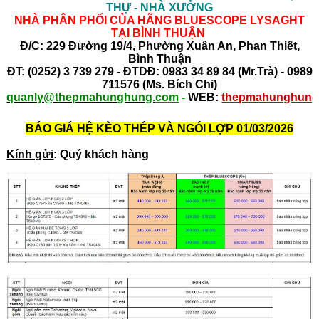
THỰ - NHÀ XƯỞNG
NHÀ PHÂN PHỐI CỦA HÃNG BLUESCOPE LYSAGHT
TẠI BÌNH THUẬN
Đ/C: 229 Đường 19/4, Phường Xuân An, Phan Thiết,
Bình Thuận
ĐT: (0252) 3 739 279
-
ĐTDĐ: 0983 34 89 84 (Mr.Trà) - 0989
711576 (Ms. Bích Chi)
quanly@thepmahunghung.
com
-
WEB:
thepmahunghung
BÁO GIÁ HỆ KÈO THÉP VÀ NGÓI LỢP 01/03/2026
Kính gửi
: Quý khách hàng