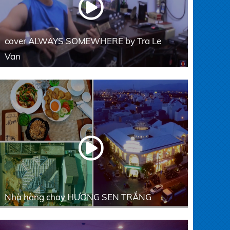
cover ALWAYS SOMEWHERE by Tra Le
Van
Nhà hàng chay HƯƠNG SEN TRẮNG