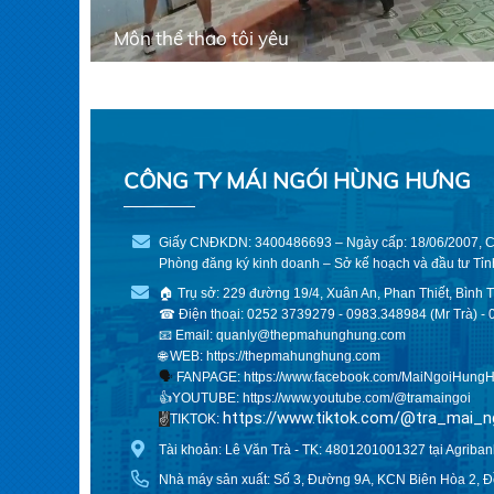
Môn thể thao tôi yêu
CÔNG TY MÁI NGÓI HÙNG HƯNG
Giấy CNĐKDN: 3400486693 – Ngày cấp: 18/06/2007, C
Phòng đăng ký kinh doanh – Sở kế hoạch và đầu tư Tỉ
🏠 Trụ sở: 229 đường 19/4, Xuân An, Phan Thiết, Bình 
☎ Điện thoại: 0252 3739279 - 0983.348984 (Mr Trà) - 
📧 Email: quanly@thepmahunghung.com
🌐 WEB:
https://thepmahunghung.com
🗣
FANPAGE:
https://www.facebook.com/MaiNgoiHungH
👍YOUTUBE:
https://www.youtube.com/@tramaingoi
https://www.tiktok.com/@tra_mai_n
✌️
TIKTOK:
Tài khoản: Lê Văn Trà - TK: 4801201001327 tại Agriban
Nhà máy sản xuất: Số 3, Đường 9A, KCN Biên Hòa 2, Đ