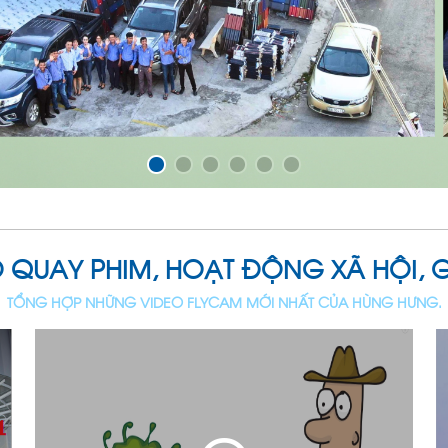
 QUAY PHIM, HOẠT ĐỘNG XÃ HỘI, GI
TỔNG HỢP NHỮNG VIDEO FLYCAM MỚI NHẤT CỦA HÙNG HƯNG.