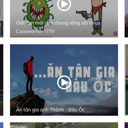
Giới làm mái nhà chung sống với Virus
Cororna ntn ???!!!
Ăn tân gia anh Thành - Bàu Ốc