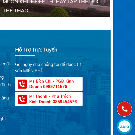
MUỐN KHỎE ĐẸP THÌ HÃY TẬP THỂ DỤC
THỂ THAO
Hỗ Trợ Trực Tuyến
i mới
Gọi ngay cho chúng tôi để được tư
vấn MIỄN PHÍ
ng
Ms Bích Chi - PGĐ Kinh
đã thi
Doanh
0989711576
Mr Thanh - Phụ Trách
 hàng
Kinh Doanh
0859454576
aght