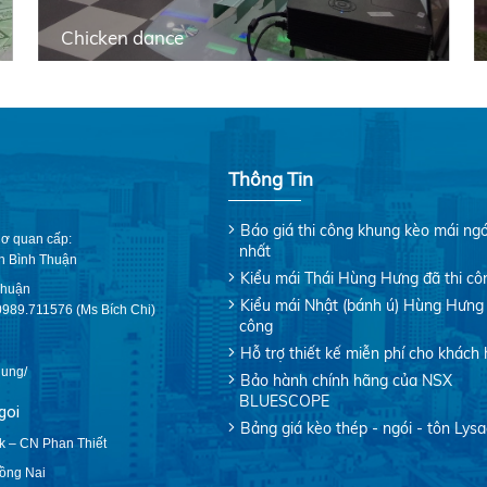
Chicken dance
Thông Tin
Báo giá thi công khung kèo mái ngó
ơ quan cấp:
nhất
nh Bình Thuận
Kiểu mái Thái Hùng Hưng đã thi cô
Thuận
Kiểu mái Nhật (bánh ú) Hùng Hưng 
0989.711576 (Ms Bích Chi)
công
Hỗ trợ thiết kế miễn phí cho khách
ung/
Bảo hành chính hãng của NSX
BLUESCOPE
goi
Bảng giá kèo thép - ngói - tôn Lys
k – CN Phan Thiết
ồng Nai