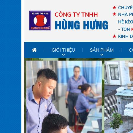
CHUYÊN
CÔNG TY TNHH
NHÀ P
HÙNG HƯNG
HỆ KÈ
- TÔN
KINH 
GIỚI THIỆU
SẢN PHẨM
C