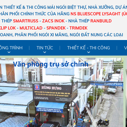
 THIẾT KẾ & THI CÔNG MÁI NGÓI BIỆT THỰ, NHÀ XƯỞNG, DỰ Á
HÂN PHỐI CHÍNH THỨC CỦA HÃNG
NS
BLUESCOPE LYSAGHT (Ú
O THÉP
SMARTRUSS
-
ZACS
INOK
- NHÀ THÉP
RANBUILD
KLIP LOK
-
MULTICLAD
-
SPANDEK
-
TRIMDEK
DOANH, PHÂN PHỐI NGÓI XI MĂNG, NGÓI ĐẤT NUNG CÁC LOẠI
ÔNG TRÌNH
TIN TỨC
THIẾT KẾ - THI CÔNG
V