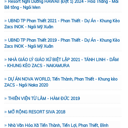
Resort Nghỉ Dưỡng HAWAII (Đợt 1) 2024 - Hòa Thắng - Mái
Bê tông - Ngói Men
UBND TP Phan Thiết 2021 - Phan Thiết - Dự Án - Khung Kèo
Zacs INOK - Ngói Mỹ Xuân
UBND TP Phan Thiết 2019 - Phan Thiết - Dự Án - Khung Kèo
Zacs INOK - Ngói Mỹ Xuân
NHÀ GIÁO LÝ GIÁO XỨ BIỆT LẬP 2021 - TÁNH LINH - DẦM
- KHUNG KÈO ZACS - NAKAMURA
DỰ ÁN NOVA WORLD, Tiến Thành, Phan Thiết - Khung kèo
ZACS - Ngói Naka 2020
THIỀN VIỆN TỪ LÂM - HÀM ĐỨC 2019
MỞ RỘNG RESORT SIVA 2018
Nhà Văn Hóa Xã Tiến Thành, Tiến Lợi, Phan Thiết, Bình