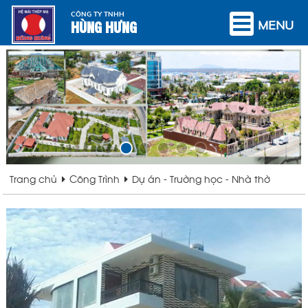
CÔNG TY TNHH
HÙNG HƯNG
MENU
Trang chủ
Công Trình
Dự án - Trường học - Nhà thờ