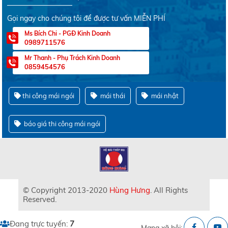
Gọi ngay cho chúng tôi để được tư vấn MIỄN PHÍ
Ms Bích Chi - PGĐ Kinh Doanh
0989711576
Mr Thanh - Phụ Trách Kinh Doanh
0859454576
thi công mái ngói
mái thái
mái nhật
báo giá thi công mái ngói
© Copyright 2013-2020
Hùng Hưng
. All Rights
Reserved.
Đang trực tuyến:
7