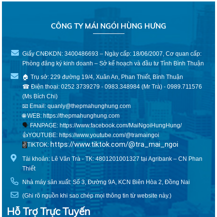
CÔNG TY MÁI NGÓI HÙNG HƯNG
Giấy CNĐKDN: 3400486693 – Ngày cấp: 18/06/2007, Cơ quan cấp:
Phòng đăng ký kinh doanh – Sở kế hoạch và đầu tư Tỉnh Bình Thuận
🏠 Trụ sở: 229 đường 19/4, Xuân An, Phan Thiết, Bình Thuận
☎ Điện thoại: 0252 3739279 - 0983.348984 (Mr Trà) - 0989.711576
(Ms Bích Chi)
📧 Email: quanly@thepmahunghung.com
🌐 WEB:
https://thepmahunghung.com
🗣
FANPAGE:
https://www.facebook.com/MaiNgoiHungHung/
👍YOUTUBE:
https://www.youtube.com/@tramaingoi
https://www.tiktok.com/@tra_mai_ngoi
✌️
TIKTOK:
Tài khoản: Lê Văn Trà - TK: 4801201001327 tại Agribank – CN Phan
Thiết
Nhà máy sản xuất: Số 3, Đường 9A, KCN Biên Hòa 2, Đồng Nai
(Ghi rõ nguồn khi sao chép mọi thông tin từ website này.)
Hỗ Trợ Trực Tuyến