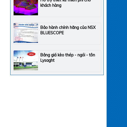
Hỗ trợ thiết kế miễn phí cho
khách hàng
Bảo hành chính hãng của NSX
BLUESCOPE
Bảng giá kèo thép - ngói - tôn
Lysaght