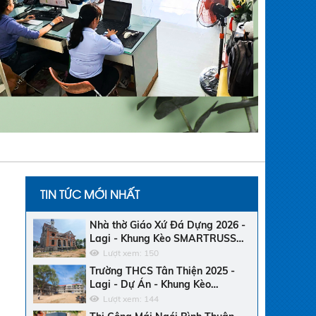
TIN TỨC MỚI NHẤT
Nhà thờ Giáo Xứ Đá Dựng 2026 -
Lagi - Khung Kèo SMARTRUSS
CN ACTIVATE - Ngói Tráng Men
Lượt xem: 150
Trường THCS Tân Thiện 2025 -
Lagi - Dự Án - Khung Kèo
Bluescope Zacs INOK - Ngói Nhật
Lượt xem: 144