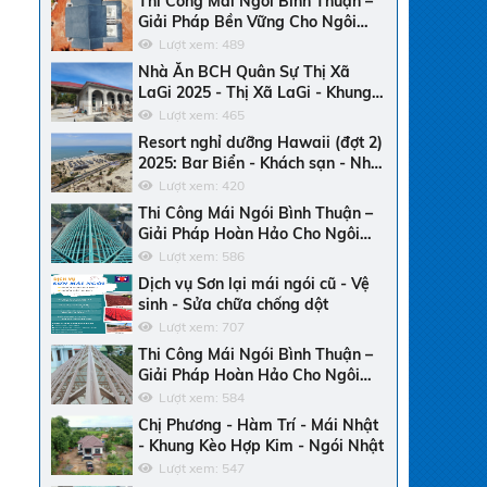
Thi Công Mái Ngói Bình Thuận –
Giải Pháp Bền Vững Cho Ngôi
Nhà Của Bạn
Lượt xem: 489
Nhà Ăn BCH Quân Sự Thị Xã
LaGi 2025 - Thị Xã LaGi - Khung
Kèo SMARTRUSS CN ACTIVATE -
Lượt xem: 465
Ngói Nhật
Resort nghỉ dưỡng Hawaii (đợt 2)
2025: Bar Biển - Khách sạn - Nhà
hàng trung tâm - Ngói men
Lượt xem: 420
Thi Công Mái Ngói Bình Thuận –
Giải Pháp Hoàn Hảo Cho Ngôi
Nhà Của Bạn
Lượt xem: 586
Dịch vụ Sơn lại mái ngói cũ - Vệ
sinh - Sửa chữa chống dột
Lượt xem: 707
Thi Công Mái Ngói Bình Thuận –
Giải Pháp Hoàn Hảo Cho Ngôi
Nhà Bền Đẹp
i
Lượt xem: 584
n
Chị Phương - Hàm Trí - Mái Nhật
à
- Khung Kèo Hợp Kim - Ngói Nhật
Lượt xem: 547