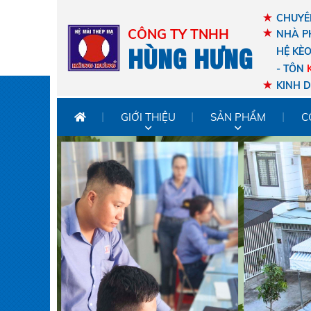
CHUYÊN
CÔNG TY TNHH
NHÀ P
HÙNG HƯNG
HỆ KÈ
- TÔN
KINH 
GIỚI THIỆU
SẢN PHẨM
C