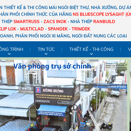
 THIẾT KẾ & THI CÔNG MÁI NGÓI BIỆT THỰ, NHÀ XƯỞNG, DỰ Á
HÂN PHỐI CHÍNH THỨC CỦA HÃNG
NS
BLUESCOPE LYSAGHT (Ú
O THÉP
SMARTRUSS
-
ZACS
INOK
- NHÀ THÉP
RANBUILD
KLIP LOK
-
MULTICLAD
-
SPANDEK
-
TRIMDEK
DOANH, PHÂN PHỐI NGÓI XI MĂNG, NGÓI ĐẤT NUNG CÁC LOẠI
ÔNG TRÌNH
TIN TỨC
THIẾT KẾ - THI CÔNG
V