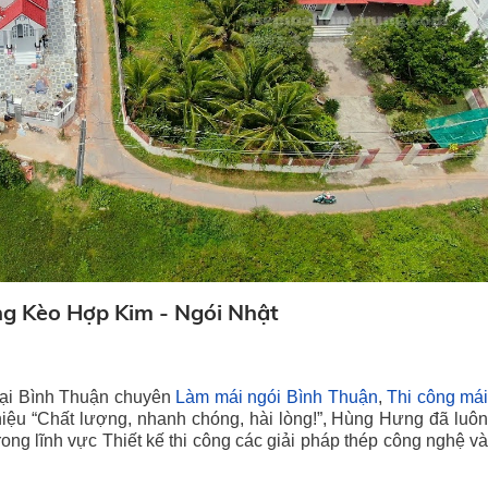
ng Kèo Hợp Kim - Ngói Nhật
tại Bình Thuận chuyên
Làm mái ngói Bình Thuận
,
Thi công má
hiệu “Chất lượng, nhanh chóng, hài lòng!”, Hùng Hưng đã luô
ng lĩnh vực Thiết kế thi công các giải pháp thép công nghệ v