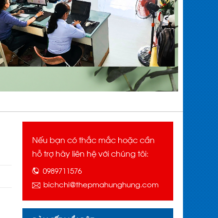
Nếu bạn có thắc mắc hoặc cần
hỗ trợ hãy liên hệ với chúng tôi:
0989711576
bichchi@thepmahunghung.com