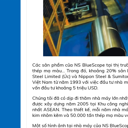
Các sản phẩm của NS BlueScope tại thị tr
thép mạ màu… Trong đó, khoảng 20% sản l
Steel Limited (Úc) và Nippon Steel & Sumit
Việt Nam từ năm 1993 với việc đầu tư nhà má
vốn đầu tư khoảng 5 triệu USD.
Chúng tôi đã có dịp đi thăm nhà máy lớn nhấ
được xây dựng năm 2005 tại Khu công nghiệ
nhất ASEAN. Theo thiết kế, mỗi năm nhà má
kim nhôm kẽm và 50.000 tấn thép mạ màu với
Một số hình ảnh tại nhà máy của NS BlueSco