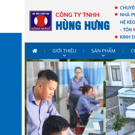
CHUYÊN
CÔNG TY TNHH
NHÀ P
HÙNG HƯNG
HỆ KÈ
- TÔN
KINH 
GIỚI THIỆU
SẢN PHẨM
C