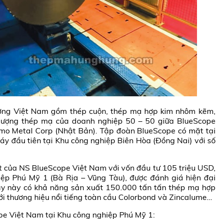
ường Việt Nam gồm thép cuộn, thép mạ hợp kim nhôm kẽm,
ượng thép mạ của doanh nghiệp 50 – 50 giữa BlueScope
omo Metal Corp (Nhật Bản). Tập đoàn BlueScope có mặt tại
y đầu tiên tại Khu công nghiệp Biên Hòa (Đồng Nai) với số
t của NS BlueScope Việt Nam với vốn đầu tư 105 triệu USD,
p Phú Mỹ 1 (Bà Rịa – Vũng Tàu), được đánh giá hiện đại
y này có khả năng sản xuất 150.000 tấn tấn thép mạ hợp
 thương hiệu nổi tiếng toàn cầu Colorbond và Zincalume…
pe Việt Nam tại Khu công nghiệp Phú Mỹ 1: