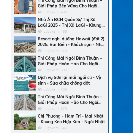
Thi Công Mái Ngói Bình Thuận –
Giải Pháp Bền Vững Cho Ngôi
Nhà Của Bạn
Lượt xem: 486
Nhà Ăn BCH Quân Sự Thị Xã
LaGi 2025 - Thị Xã LaGi - Khung
Kèo SMARTRUSS CN ACTIVATE -
Lượt xem: 465
Ngói Nhật
Resort nghỉ dưỡng Hawaii (đợt 2)
2025: Bar Biển - Khách sạn - Nhà
hàng trung tâm - Ngói men
Lượt xem: 420
Thi Công Mái Ngói Bình Thuận –
Giải Pháp Hoàn Hảo Cho Ngôi
Nhà Của Bạn
Lượt xem: 583
Dịch vụ Sơn lại mái ngói cũ - Vệ
sinh - Sửa chữa chống dột
Lượt xem: 705
Thi Công Mái Ngói Bình Thuận –
Giải Pháp Hoàn Hảo Cho Ngôi
Nhà Bền Đẹp
Lượt xem: 579
Chị Phương - Hàm Trí - Mái Nhật
- Khung Kèo Hợp Kim - Ngói Nhật
Lượt xem: 545