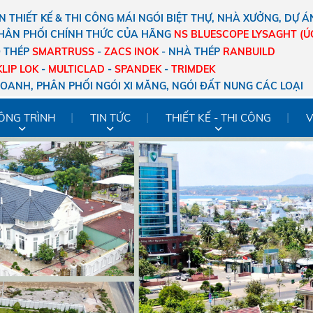
 THIẾT KẾ & THI CÔNG MÁI NGÓI BIỆT THỰ, NHÀ XƯỞNG, DỰ Á
HÂN PHỐI CHÍNH THỨC CỦA HÃNG
NS
BLUESCOPE LYSAGHT (Ú
O THÉP
SMARTRUSS
-
ZACS
INOK
- NHÀ THÉP
RANBUILD
KLIP LOK
-
MULTICLAD
-
SPANDEK
-
TRIMDEK
DOANH, PHÂN PHỐI NGÓI XI MĂNG, NGÓI ĐẤT NUNG CÁC LOẠI
ÔNG TRÌNH
TIN TỨC
THIẾT KẾ - THI CÔNG
V