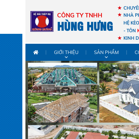
CHUYÊN
CÔNG TY TNHH
NHÀ P
HÙNG HƯNG
HỆ KÈ
- TÔN
KINH 
GIỚI THIỆU
SẢN PHẨM
C