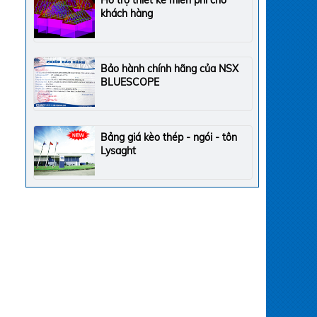
Hỗ trợ thiết kế miễn phí cho
khách hàng
Bảo hành chính hãng của NSX
BLUESCOPE
Bảng giá kèo thép - ngói - tôn
Lysaght