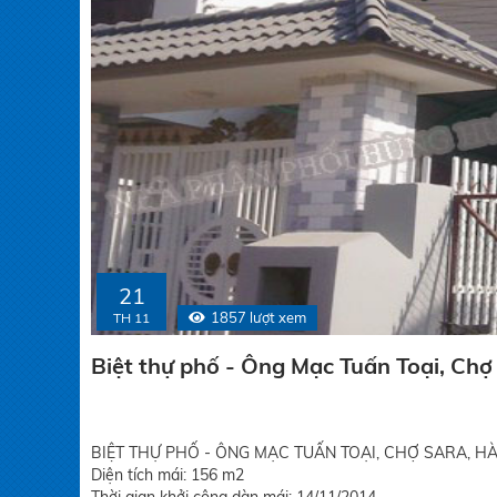
21
1857 lượt xem
TH 11
Biệt thự phố - Ông Mạc Tuấn Toại, Ch
BIỆT THỰ PHỐ - ÔNG MẠC TUẤN TOẠI, CHỢ SARA, 
Diện tích mái: 156 m2