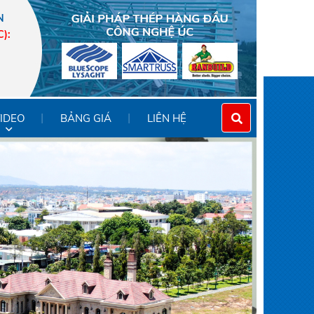
N
C)
:
IDEO
BẢNG GIÁ
LIÊN HỆ