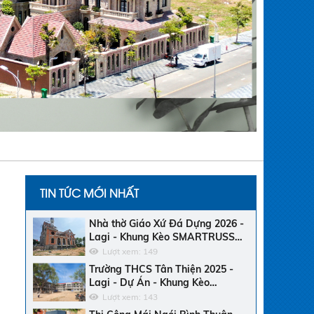
TIN TỨC MỚI NHẤT
Nhà thờ Giáo Xứ Đá Dựng 2026 -
Lagi - Khung Kèo SMARTRUSS
CN ACTIVATE - Ngói Tráng Men
Lượt xem: 149
Trường THCS Tân Thiện 2025 -
Lagi - Dự Án - Khung Kèo
Bluescope Zacs INOK - Ngói Nhật
Lượt xem: 143