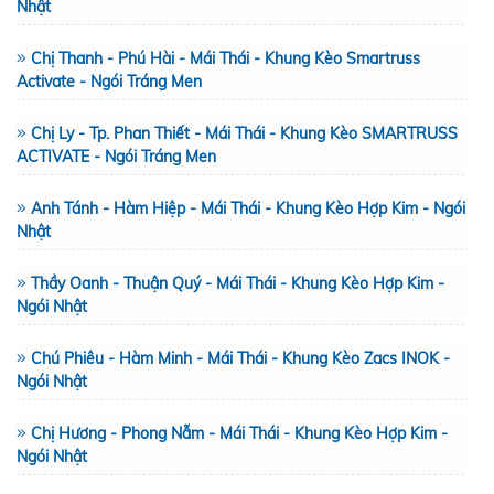
Nhật
Chị Thanh - Phú Hài - Mái Thái - Khung Kèo Smartruss
Activate - Ngói Tráng Men
Chị Ly - Tp. Phan Thiết - Mái Thái - Khung Kèo SMARTRUSS
ACTIVATE - Ngói Tráng Men
Anh Tánh - Hàm Hiệp - Mái Thái - Khung Kèo Hợp Kim - Ngói
Nhật
Thầy Oanh - Thuận Quý - Mái Thái - Khung Kèo Hợp Kim -
Ngói Nhật
Chú Phiêu - Hàm Minh - Mái Thái - Khung Kèo Zacs INOK -
Ngói Nhật
Chị Hương - Phong Nẫm - Mái Thái - Khung Kèo Hợp Kim -
Ngói Nhật