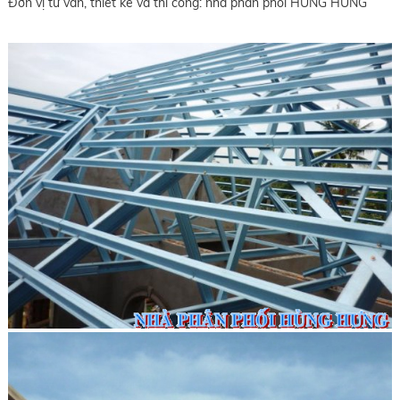
Đơn vị tư vấn, thiết kế và thi công: nhà phân phối HÙNG HƯNG