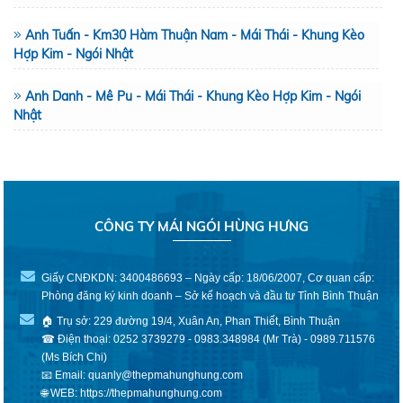
Anh Tuấn - Km30 Hàm Thuận Nam - Mái Thái - Khung Kèo
Hợp Kim - Ngói Nhật
Anh Danh - Mê Pu - Mái Thái - Khung Kèo Hợp Kim - Ngói
Nhật
CÔNG TY MÁI NGÓI HÙNG HƯNG
Giấy CNĐKDN: 3400486693 – Ngày cấp: 18/06/2007, Cơ quan cấp:
Phòng đăng ký kinh doanh – Sở kế hoạch và đầu tư Tỉnh Bình Thuận
🏠 Trụ sở: 229 đường 19/4, Xuân An, Phan Thiết, Bình Thuận
☎ Điện thoại: 0252 3739279 - 0983.348984 (Mr Trà) - 0989.711576
(Ms Bích Chi)
📧 Email: quanly@thepmahunghung.com
🌐 WEB:
https://thepmahunghung.com