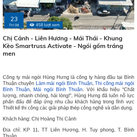
23
458 lượt xem
TH 08
Chị Cảnh - Liên Hương - Mái Thái - Khung
Kèo Smartruss Activate - Ngói gốm tráng
men
Công ty mái ngói Hùng Hưng là công ty hàng đầu tại Bình
Thuận chuyên
Làm mái ngói Bình Thuận
,
Thi công mái ngói
Bình Thuận
,
Mái ngói Bình Thuận
. Với khẩu hiệu “Chất
lượng, nhanh chóng, hài lòng!”, Hùng Hưng đã luôn nỗ lực
phấn đấu để đáp ứng nhu cầu khách hàng trong lĩnh vực
Thiết kế thi công các giải pháp thép công nghệ và dân dụng.
Khách hàng: Chị Hoàng Thị Cảnh
Địa chỉ: KP 11, TT Liên Hương, H. Tuy phong, T. Bình
Thuận