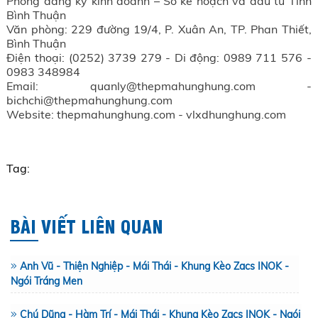
Phòng đăng ký kinh doanh – Sở kế hoạch và đầu tư Tỉnh
Bình Thuận
Văn phòng: 229 đường 19/4, P. Xuân An, TP. Phan Thiết,
Bình Thuận
Điện thoại: (0252) 3739 279 - Di động: 0989 711 576 -
0983 348984
Email: quanly@thepmahunghung.com -
bichchi@thepmahunghung.com
Website: thepmahunghung.com - vlxdhunghung.com
Tag:
BÀI VIẾT LIÊN QUAN
Anh Vũ - Thiện Nghiệp - Mái Thái - Khung Kèo Zacs INOK -
Ngói Tráng Men
Chú Dũng - Hàm Trí - Mái Thái - Khung Kèo Zacs INOK - Ngói