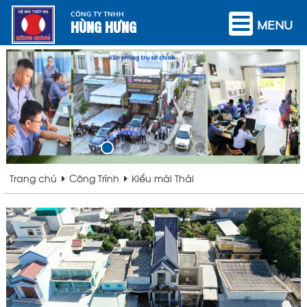
CÔNG TY TNHH
HÙNG HƯNG
MENU
Trang chủ
Công Trình
Kiểu mái Thái