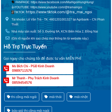
🗣
FANPAGE:
https://www.facebook.com/MaiNgoiHungHung/
👍YOUTUBE:
https://www.youtube.com/@tramaingoi
https://www.tiktok.com/@tra_mai_ngoi
✌️
TIKTOK:
Tài khoản: Lê Văn Trà - TK: 4801201001327 tại Agribank – CN Phan
Thiết
Nhà máy sản xuất: Số 3, Đường 9A, KCN Biên Hòa 2, Đồng Nai
(Ghi rõ nguồn khi sao chép mọi thông tin từ website này.)
Hỗ Trợ Trực Tuyến
Gọi ngay cho chúng tôi để được tư vấn MIỄN PHÍ
Ms Bích Chi - PGĐ Kinh Doanh
0989711576
Mr Thanh - Phụ Trách Kinh Doanh
0859454576
thi công mái ngói
mái thái
mái nhật
báo giá thi công mái ngói